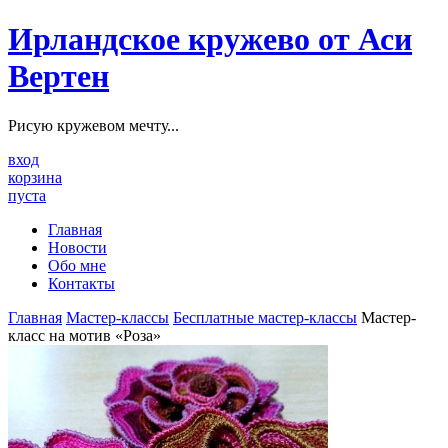
Ирландское кружево от Аси
Вертен
Рисую кружевом мечту...
вход
корзина
пуста
Главная
Новости
Обо мне
Контакты
Главная
Мастер-классы
Бесплатные мастер-классы
Мастер-
класс на мотив «Роза»