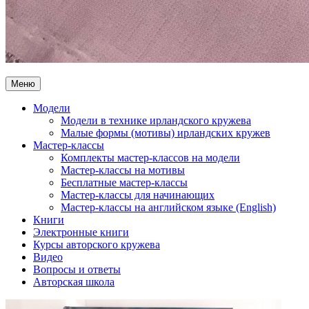
Меню
Модели
Модели в технике ирландского кружева
Малые формы (мотивы) ирландских кружев
Мастер-классы
Комплекты мастер-классов на модели
Мастер-классы на мотивы
Бесплатные мастер-классы
Мастер-классы для начинающих
Мастер-классы на английском языке (English)
Книги
Электронные книги
Курсы авторского кружева
Видео
Вопросы и ответы
Авторская школа