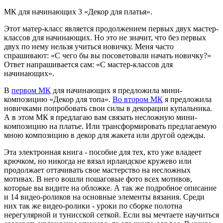
МК для начинающих 3 «Декор для платья».
Этот матер-класс является продолжением первых двух мастер-
классов для начинающих. Но это не значит, что без первых
двух по нему нельзя учиться новичку. Меня часто
спрашивают: «С чего бы вы посоветовали начать новичку?»
Ответ напрашивается сам: «С мастер-классов для
начинающих».
В
первом МК
для начинающих я предложила мини-
композицию «Декор для топа».
Во втором МК
я предложила
новичками попробовать свои силы в декорации купальника.
А в этом МК я предлагаю вам связать несложную мини-
композицию на платье. Или трансформировать предлагаемую
мною композицию в декор для жакета или другой одежды.
Эта электронная книга - пособие для тех, кто уже владеет
крючком, но никогда не вязал ирландское кружево или
продолжает оттачивать свое мастерство на несложных
мотивах. В него вошли пошаговые фото всех мотивов,
которые вы видите на обложке. А так же подробное описание
и 14 видео-роликов на основные элементы вязания. Среди
них так же видео-ролики - уроки по сборке полотна
нерегулярной и тунисской сеткой. Если вы мечтаете научиться