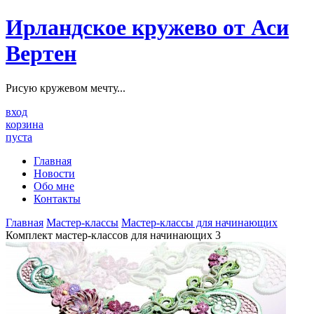
Ирландское кружево от Аси
Вертен
Рисую кружевом мечту...
вход
корзина
пуста
Главная
Новости
Обо мне
Контакты
Главная
Мастер-классы
Мастер-классы для начинающих
Комплект мастер-классов для начинающих 3